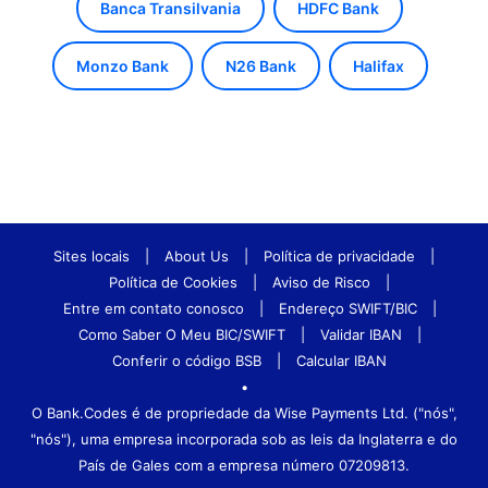
Banca Transilvania
HDFC Bank
Monzo Bank
N26 Bank
Halifax
Sites locais
|
About Us
|
Política de privacidade
|
Política de Cookies
|
Aviso de Risco
|
Entre em contato conosco
|
Endereço SWIFT/BIC
|
Como Saber O Meu BIC/SWIFT
|
Validar IBAN
|
Conferir o código BSB
|
Calcular IBAN
•
O Bank.Codes é de propriedade da Wise Payments Ltd. ("nós",
"nós"), uma empresa incorporada sob as leis da Inglaterra e do
País de Gales com a empresa número 07209813.