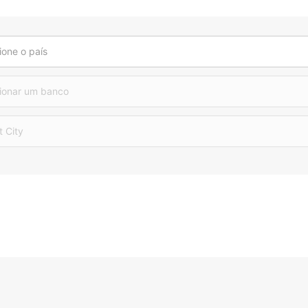
ione o país
ionar um banco
t City