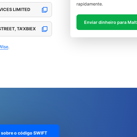
rapidamente.
VICES LIMITED
Enviar dinheiro para Mal
STREET, TA'XBIEX
Wise
.
 sobre o código SWIFT