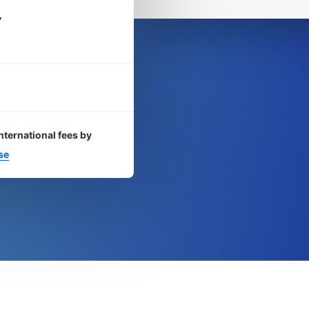
7
nternational fees by
se