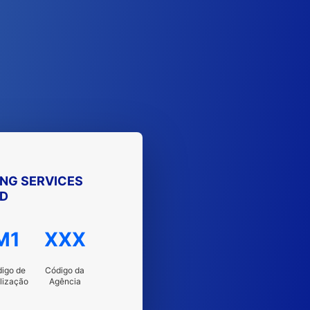
ING SERVICES
ED
M1
XXX
igo de
Código da
lização
Agência