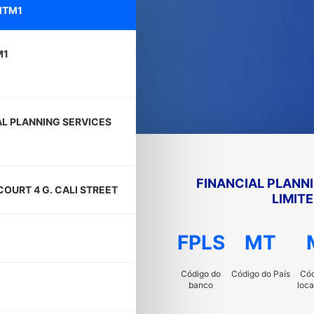
MTM1
M1
AL PLANNING SERVICES
FINANCIAL PLANN
OURT 4 G. CALI STREET
LIMIT
FPLS
MT
Código do
Código do País
Cód
banco
loca