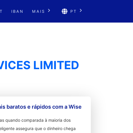
T
IBAN
MAIS
PT
VICES LIMITED
s baratos e rápidos com a Wise
ixas quando comparada à maioria dos
teligente assegura que o dinheiro chega