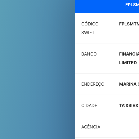
FPLS
CÓDIGO
FPLSMT
SWIFT
BANCO
FINANCI
LIMITED
ENDEREÇO
MARINA C
CIDADE
TA'XBIEX
AGÊNCIA