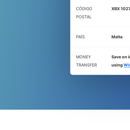
CÓDIGO
XBX 102
POSTAL
PAÍS
Malta
MONEY
Save on i
TRANSFER
using
Wi