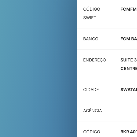
CÓDIGO
FCMFM
SWIFT
BANCO
FCM BA
ENDEREÇO
SUITE 
CENTRE
CIDADE
SWATA
AGÊNCIA
CÓDIGO
BKR 40