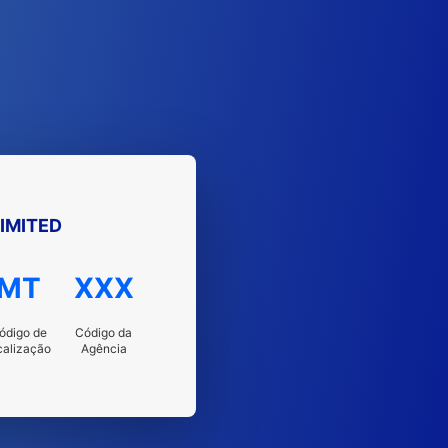
IMITED
MT
XXX
ódigo de
Código da
calização
Agência