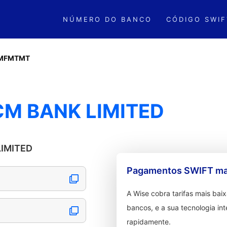
NÚMERO DO BANCO
CÓDIGO SWIF
MFMTMT
M BANK LIMITED
LIMITED
Pagamentos SWIFT mai
A Wise cobra tarifas mais ba
bancos, e a sua tecnologia in
rapidamente.