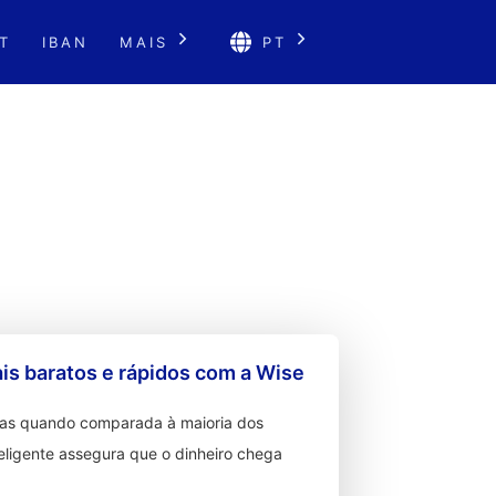
T
IBAN
MAIS
PT
s baratos e rápidos com a Wise
ixas quando comparada à maioria dos
teligente assegura que o dinheiro chega