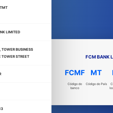
TMT
NK LIMITED
3, TOWER BUSINESS
FCM BANK L
 TOWER STREET
FCMF
MT
R
Código do
Código do País
C
banco
lo
13