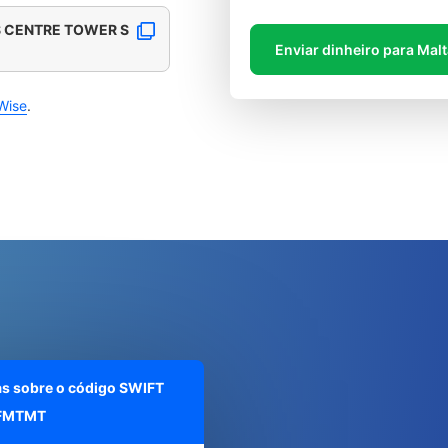
S CENTRE TOWER S
Enviar dinheiro para Mal
Wise
.
as sobre o código SWIFT
FMTMT