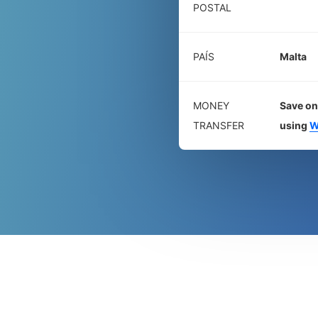
POSTAL
PAÍS
Malta
MONEY
Save on
TRANSFER
using
W