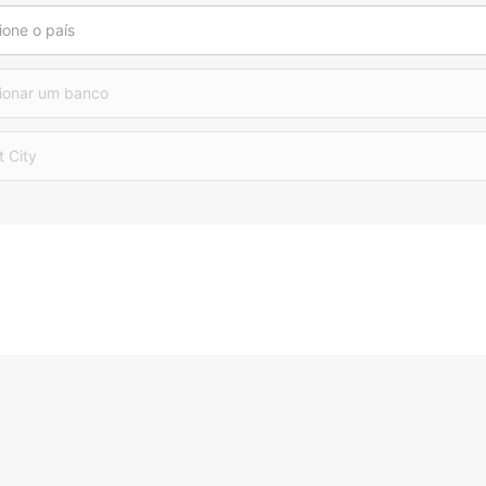
ione o país
ionar um banco
t City