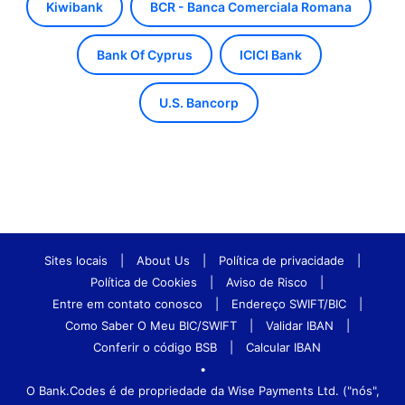
Kiwibank
BCR - Banca Comerciala Romana
Bank Of Cyprus
ICICI Bank
U.S. Bancorp
Sites locais
|
About Us
|
Política de privacidade
|
Política de Cookies
|
Aviso de Risco
|
Entre em contato conosco
|
Endereço SWIFT/BIC
|
Como Saber O Meu BIC/SWIFT
|
Validar IBAN
|
Conferir o código BSB
|
Calcular IBAN
•
O Bank.Codes é de propriedade da Wise Payments Ltd. ("nós",