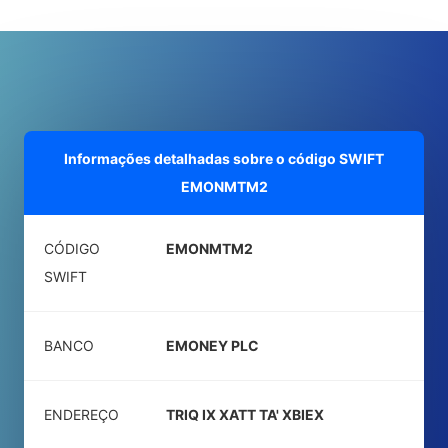
Informações detalhadas sobre o código SWIFT
EMONMTM2
CÓDIGO
EMONMTM2
SWIFT
BANCO
EMONEY PLC
ENDEREÇO
TRIQ IX XATT TA' XBIEX