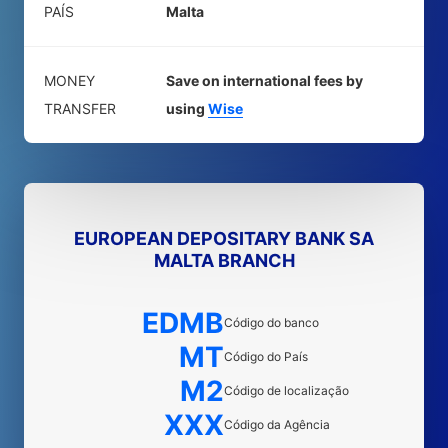
PAÍS
Malta
MONEY
Save on international fees by
TRANSFER
using
Wise
EUROPEAN DEPOSITARY BANK SA
MALTA BRANCH
EDMB
Código do banco
MT
Código do País
M2
Código de localização
XXX
Código da Agência