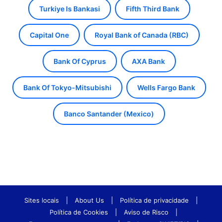
Turkiye Is Bankasi
Fifth Third Bank
Capital One
Royal Bank of Canada (RBC)
Bank Of Cyprus
AXA Bank
Bank Of Tokyo-Mitsubishi
Wells Fargo Bank
Banco Santander (Mexico)
Sites locais
|
About Us
|
Política de privacidade
|
Política de Cookies
|
Aviso de Risco
|