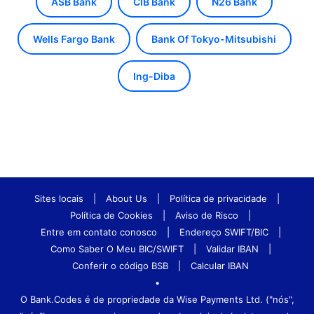
ASB Bank
CIB Bank
N26 Bank
Wells Fargo Bank
Bank Of Tokyo-Mitsubishi
Ing-Diba
Sites locais
|
About Us
|
Política de privacidade
|
Política de Cookies
|
Aviso de Risco
|
Entre em contato conosco
|
Endereço SWIFT/BIC
|
Como Saber O Meu BIC/SWIFT
|
Validar IBAN
|
Conferir o código BSB
|
Calcular IBAN
•
O Bank.Codes é de propriedade da Wise Payments Ltd. ("nós",