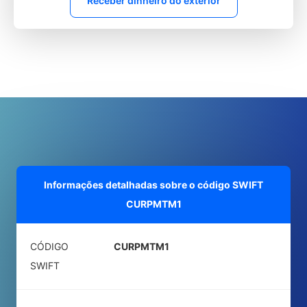
Receber dinheiro do exterior
Informações detalhadas sobre o código SWIFT
CURPMTM1
CÓDIGO
CURPMTM1
SWIFT