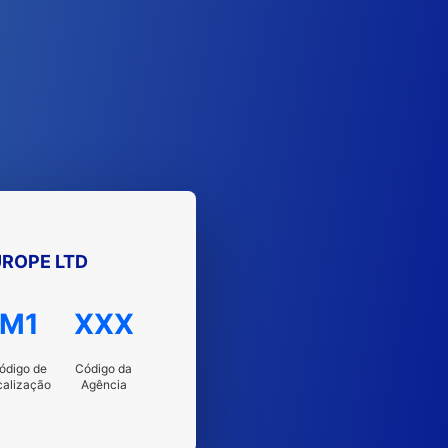
ROPE LTD
M1
XXX
ódigo de
Código da
calização
Agência