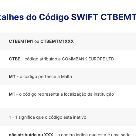
talhes do Código SWIFT CTBEM
CTBEMTM1
ou
CTBEMTM1XXX
CTBE
- código atribuído a COMMBANK EUROPE LTD
MT
- o código pertence a Malta
M1
- o código representa a localização da instituição
1
- 1 significa que o código está inativo
não atribuído ou XXX
- o código indica que esta é uma sede