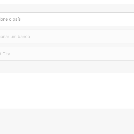
ione o país
ionar um banco
t City