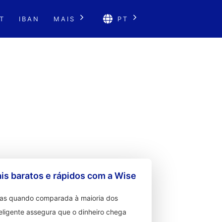
T
IBAN
MAIS
PT
s baratos e rápidos com a Wise
ixas quando comparada à maioria dos
teligente assegura que o dinheiro chega