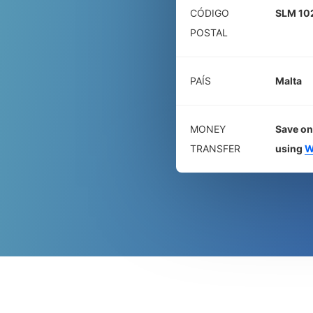
CÓDIGO
SLM 10
POSTAL
PAÍS
Malta
MONEY
Save on
TRANSFER
using
W