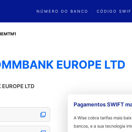
NÚMERO DO BANCO
CÓDIGO SWIF
BEMTM1
OMMBANK EUROPE LTD
K EUROPE LTD
Pagamentos SWIFT mai
A Wise cobra tarifas mais ba
bancos, e a sua tecnologia in