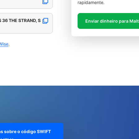
rapidamente.
 36 THE STRAND, S
Enviar dinheiro para Mal
Wise
.
as sobre o código SWIFT