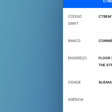
CTB
CÓDIGO
CTBEM
SWIFT
BANCO
COMMB
ENDEREÇO
FLOOR 
THE ST
CIDADE
SLIEMA
AGÊNCIA