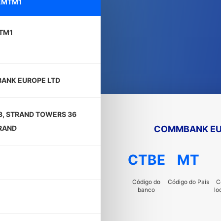
EMTM1
TM1
ANK EUROPE LTD
3, STRAND TOWERS 36
COMMBANK EU
RAND
CTBE
MT
Código do
Código do País
C
banco
lo