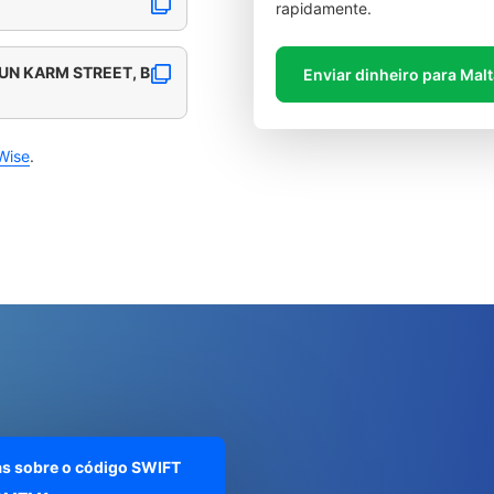
rapidamente.
DUN KARM STREET, B
Enviar dinheiro para Mal
Wise
.
as sobre o código SWIFT