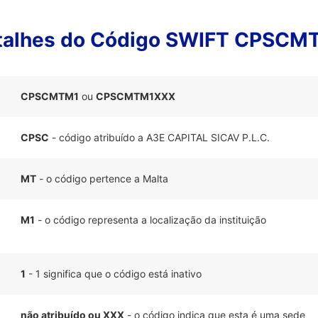
talhes do Código SWIFT CPSCM
CPSCMTM1
ou
CPSCMTM1XXX
CPSC
- código atribuído a A3E CAPITAL SICAV P.L.C.
MT
- o código pertence a Malta
M1
- o código representa a localização da instituição
1
- 1 significa que o código está inativo
não atribuído ou XXX
- o código indica que esta é uma sede