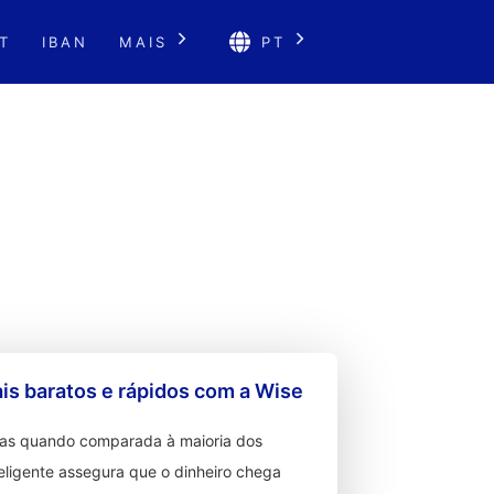
T
IBAN
MAIS
PT
s baratos e rápidos com a Wise
ixas quando comparada à maioria dos
teligente assegura que o dinheiro chega