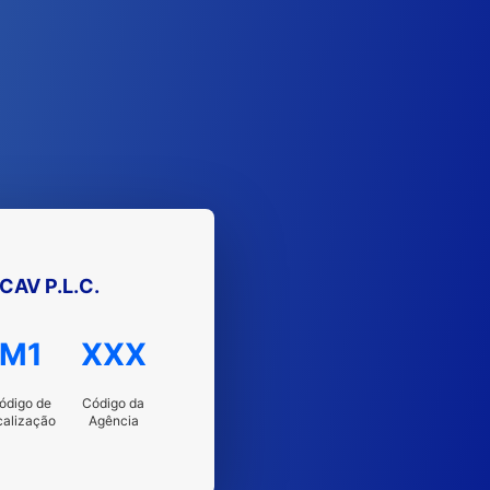
CAV P.L.C.
M1
XXX
ódigo de
Código da
calização
Agência