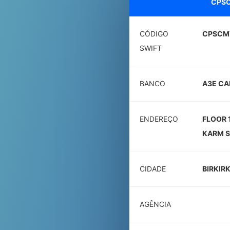
CPS
CÓDIGO
CPSCM
SWIFT
BANCO
A3E CAP
ENDEREÇO
FLOOR 
KARM S
CIDADE
BIRKIR
AGÊNCIA