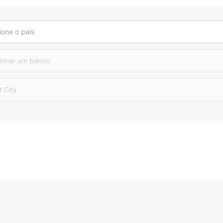
ione o país
ionar um banco
t City