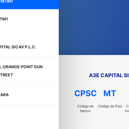
CMTM1
TM1
ITAL SICAV P.L.C.
1, ORANGE POINT DUN
A3E CAPITAL SI
TREET
CPSC
MT
KARA
Código do
Código do País
C
banco
lo