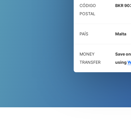
CÓDIGO
BKR 90
POSTAL
PAÍS
Malta
MONEY
Save on
TRANSFER
using
W