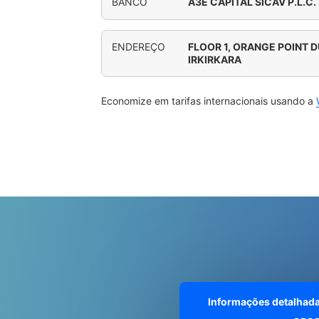
BANCO
A3E CAPITAL SICAV P.L.C.
ENDEREÇO
FLOOR 1, ORANGE POINT 
IRKIRKARA
Economize em tarifas internacionais usando a
Informações detalhad