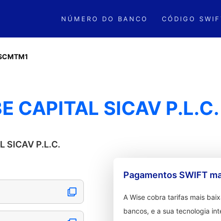
NÚMERO DO BANCO
CÓDIGO SWIF
SCMTM1
 CAPITAL SICAV P.L.C.
L SICAV P.L.C.
Pagamentos SWIFT mai
A Wise cobra tarifas mais ba
bancos, e a sua tecnologia in