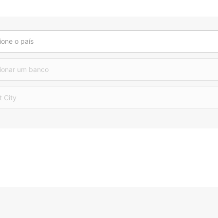
ione o país
ionar um banco
t City