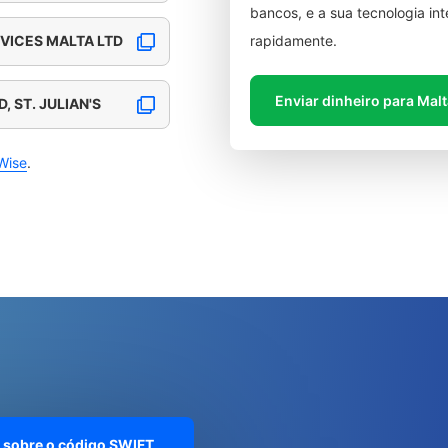
bancos, e a sua tecnologia in
VICES MALTA LTD
rapidamente.
Enviar dinheiro para Mal
, ST. JULIAN'S
Wise
.
 sobre o código SWIFT