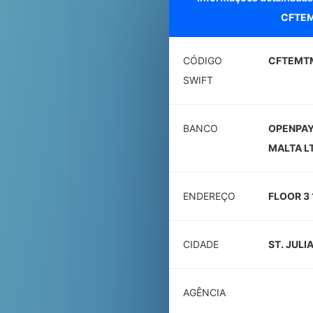
CFTE
CÓDIGO
CFTEMT
SWIFT
BANCO
OPENPAY
MALTA L
ENDEREÇO
FLOOR 3 
CIDADE
ST. JULI
AGÊNCIA