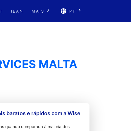
T
IBAN
MAIS
PT
RVICES MALTA
s baratos e rápidos com a Wise
ixas quando comparada à maioria dos