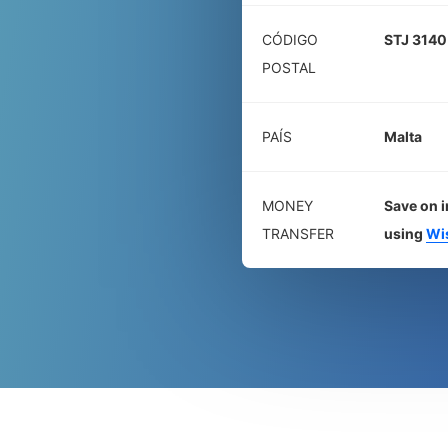
CÓDIGO
STJ 3140
POSTAL
PAÍS
Malta
MONEY
Save on i
TRANSFER
using
Wi