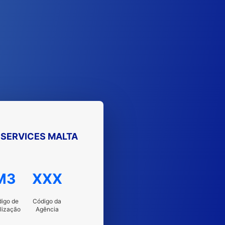
 SERVICES MALTA
M3
XXX
igo de
Código da
lização
Agência