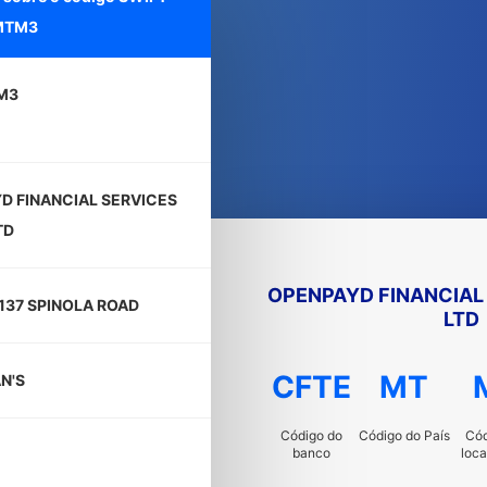
MTM3
M3
D FINANCIAL SERVICES
TD
OPENPAYD FINANCIAL
137 SPINOLA ROAD
LTD
CFTE
MT
AN'S
Código do
Código do País
Cód
banco
loca