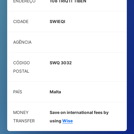
ENDEREÇO
108 TRIQ IT TIBEN
CIDADE
SWIEQI
AGÊNCIA
CÓDIGO
SWQ 3032
POSTAL
PAÍS
Malta
MONEY
Save on international fees by
TRANSFER
using
Wise