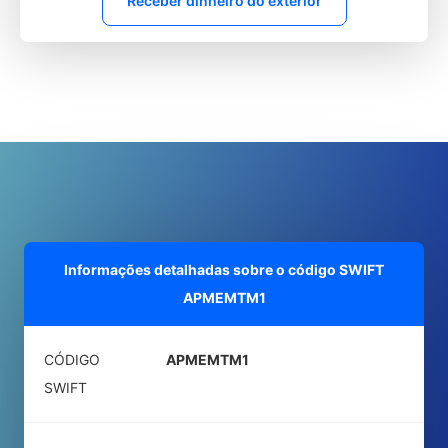
Receber dinheiro do exterior
Informações detalhadas sobre o código SWIFT
APMEMTM1
CÓDIGO
APMEMTM1
SWIFT