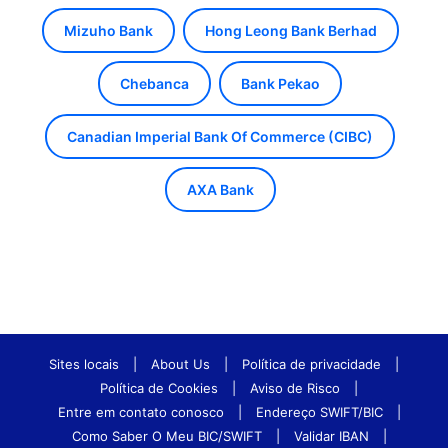
Mizuho Bank
Hong Leong Bank Berhad
Chebanca
Bank Pekao
Canadian Imperial Bank Of Commerce (CIBC)
AXA Bank
Sites locais
|
About Us
|
Política de privacidade
|
Política de Cookies
|
Aviso de Risco
|
Entre em contato conosco
|
Endereço SWIFT/BIC
|
Como Saber O Meu BIC/SWIFT
|
Validar IBAN
|