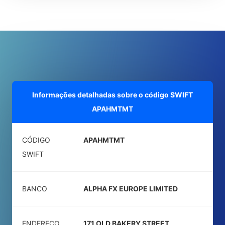
Informações detalhadas sobre o código SWIFT
APAHMTMT
CÓDIGO
APAHMTMT
SWIFT
BANCO
ALPHA FX EUROPE LIMITED
ENDEREÇO
171 OLD BAKERY STREET