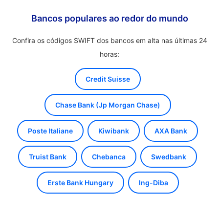
Bancos populares ao redor do mundo
Confira os códigos SWIFT dos bancos em alta nas últimas 24
horas:
Credit Suisse
Chase Bank (Jp Morgan Chase)
Poste Italiane
Kiwibank
AXA Bank
Truist Bank
Chebanca
Swedbank
Erste Bank Hungary
Ing-Diba