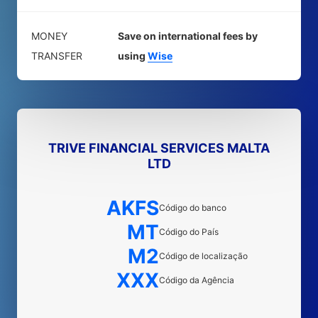
MONEY
Save on international fees by
TRANSFER
using
Wise
TRIVE FINANCIAL SERVICES MALTA
LTD
AKFS
Código do banco
MT
Código do País
M2
Código de localização
XXX
Código da Agência