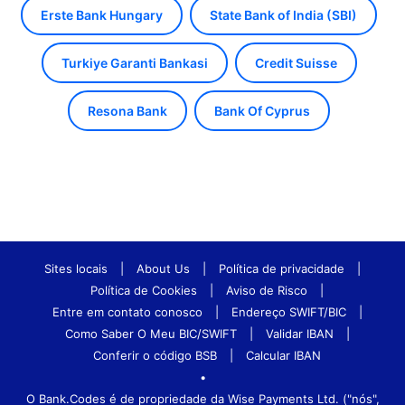
Erste Bank Hungary
State Bank of India (SBI)
Turkiye Garanti Bankasi
Credit Suisse
Resona Bank
Bank Of Cyprus
Sites locais
|
About Us
|
Política de privacidade
|
Política de Cookies
|
Aviso de Risco
|
Entre em contato conosco
|
Endereço SWIFT/BIC
|
Como Saber O Meu BIC/SWIFT
|
Validar IBAN
|
Conferir o código BSB
|
Calcular IBAN
•
O Bank.Codes é de propriedade da Wise Payments Ltd. ("nós",