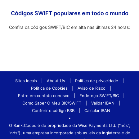
Códigos SWIFT populares em todo o mundo
Confira os códigos SWIFT/BIC em alta nas últimas 24 horas:
Sites locais
|
About Us
|
Política de privacidade
|
Política de Cookies
|
Aviso de Risco
|
Entre em contato conosco
|
Endereço SWIFT/BIC
|
Como Saber O Meu BIC/SWIFT
|
Validar IBAN
|
Conferir o código BSB
|
Calcular IBAN
•
O Bank.Codes é de propriedade da Wise Payments Ltd. ("nós",
"nós"), uma empresa incorporada sob as leis da Inglaterra e do