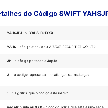
talhes do Código SWIFT YAHSJ
YAHSJPJ1
ou
YAHSJPJ1XXX
YAHS
- código atribuído a AIZAWA SECURITIES CO.,LTD
JP
- o código pertence a Japão
J1
- o código representa a localização da instituição
1
- 1 significa que o código está inativo
não atribuído ou XXX
- o código indica que esta é uma sede