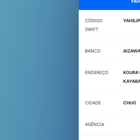
YAH
CÓDIGO
YAHSJP
SWIFT
BANCO
AIZAWA
ENDEREÇO
KOURA 
KAYABA
CIDADE
CHUO
AGÊNCIA