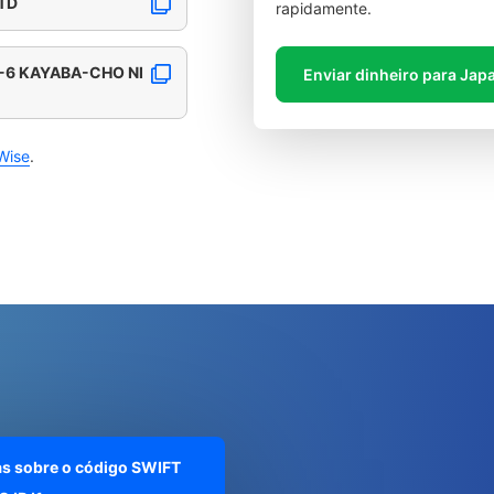
LTD
rapidamente.
1-6 KAYABA-CHO NI
Enviar dinheiro para Jap
Wise
.
as sobre o código SWIFT