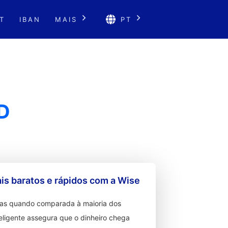
T
IBAN
MAIS
PT
D
s baratos e rápidos com a Wise
ixas quando comparada à maioria dos
teligente assegura que o dinheiro chega