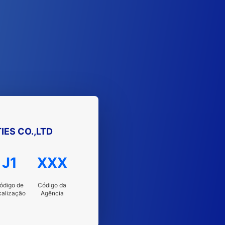
IES CO.,LTD
J1
XXX
ódigo de
Código da
calização
Agência