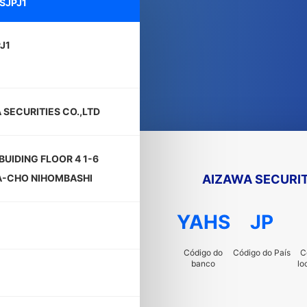
SJPJ1
J1
 SECURITIES CO.,LTD
BUIDING FLOOR 4 1-6
AIZAWA SECURIT
-CHO NIHOMBASHI
YAHS
JP
Código do
Código do País
C
banco
lo