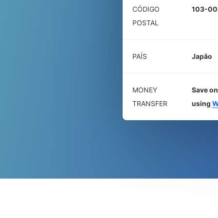
CÓDIGO
103-00
POSTAL
PAÍS
Japão
MONEY
Save on
TRANSFER
using
W