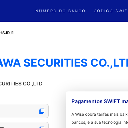
NÚMERO DO BANCO
CÓDIGO SWIF
HSJPJ1
AWA SECURITIES CO.,LT
CURITIES CO.,LTD
Pagamentos SWIFT mai
A Wise cobra tarifas mais ba
bancos, e a sua tecnologia in