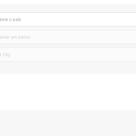
ione o país
ionar um banco
t City