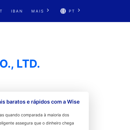
T
IBAN
MAIS
PT
., LTD.
s baratos e rápidos com a Wise
ixas quando comparada à maioria dos
teligente assegura que o dinheiro chega