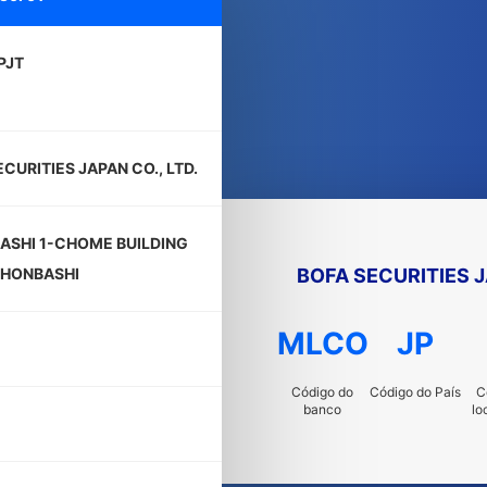
PJT
CURITIES JAPAN CO., LTD.
ASHI 1-CHOME BUILDING
BOFA SECURITIES J
NIHONBASHI
MLCO
JP
Código do
Código do País
C
banco
lo