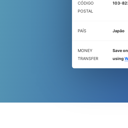
CÓDIGO
103-82
POSTAL
PAÍS
Japão
MONEY
Save on
TRANSFER
using
W