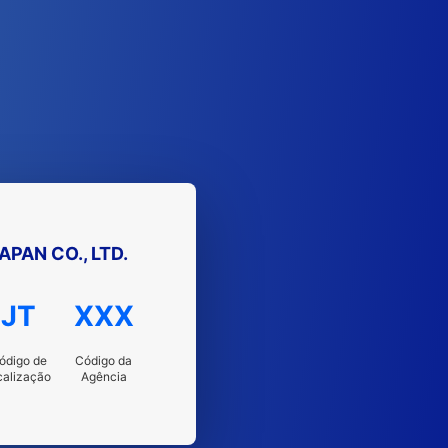
APAN CO., LTD.
JT
XXX
ódigo de
Código da
calização
Agência