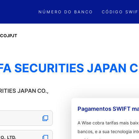
NÚMERO DO BANCO
CÓDIGO SWIF
COJPJT
A SECURITIES JAPAN CO
RITIES JAPAN CO.,
Pagamentos SWIFT mai
A Wise cobra tarifas mais ba
bancos, e a sua tecnologia in
., LTD.