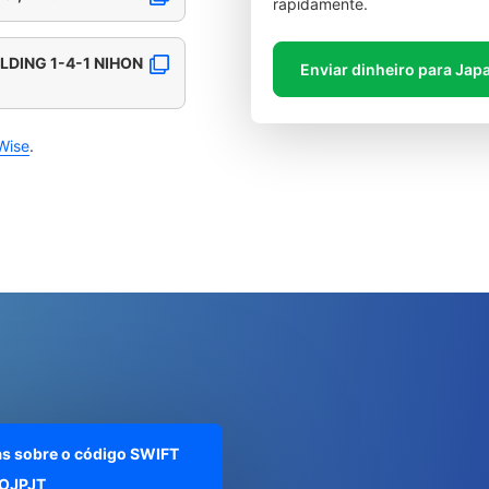
rapidamente.
LDING 1-4-1 NIHON
Enviar dinheiro para Jap
Wise
.
as sobre o código SWIFT
OJPJT