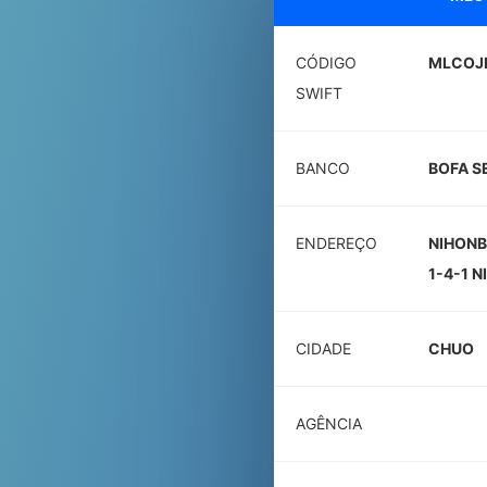
CÓDIGO
MLCOJ
SWIFT
BANCO
BOFA SE
ENDEREÇO
NIHONB
1-4-1 
CIDADE
CHUO
AGÊNCIA