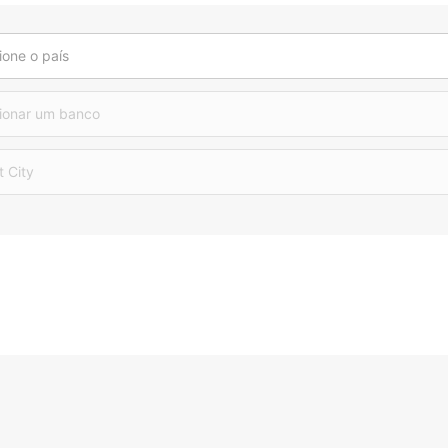
ione o país
ionar um banco
t City