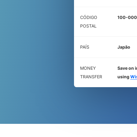
CÓDIGO
100-000
POSTAL
PAÍS
Japão
MONEY
Save on i
TRANSFER
using
Wi