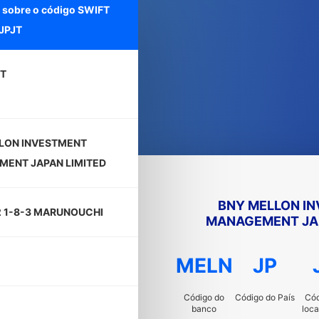
 sobre o código SWIFT
JPJT
T
LON INVESTMENT
ENT JAPAN LIMITED
BNY MELLON I
2 1-8-3 MARUNOUCHI
MANAGEMENT JAP
MELN
JP
Código do
Código do País
Cód
banco
loca