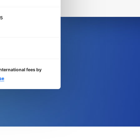
5
nternational fees by
se