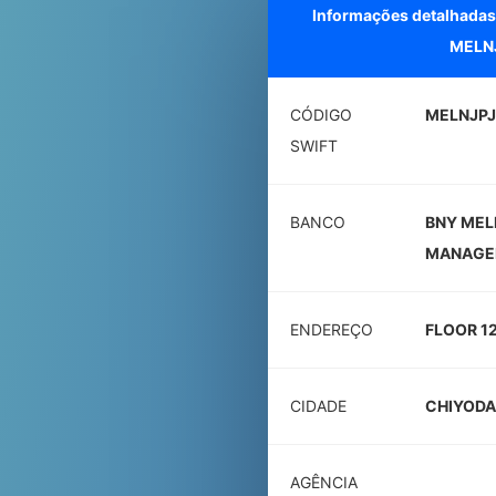
Informações detalhadas
MELN
CÓDIGO
MELNJPJ
SWIFT
BANCO
BNY MEL
MANAGEM
ENDEREÇO
FLOOR 1
CIDADE
CHIYODA
AGÊNCIA