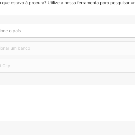
que estava à procura? Utilize a nossa ferramenta para pesquisar um
ione o país
ionar um banco
t City