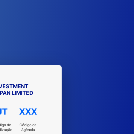
NVESTMENT
AN LIMITED
JT
XXX
igo de
Código da
lização
Agência