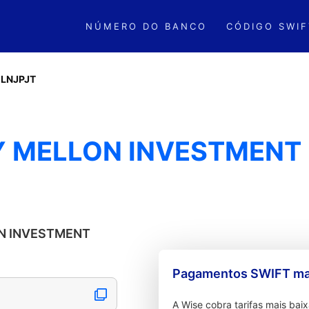
NÚMERO DO BANCO
CÓDIGO SWIF
LNJPJT
NY MELLON INVESTMEN
ON INVESTMENT
Pagamentos SWIFT mai
A Wise cobra tarifas mais ba