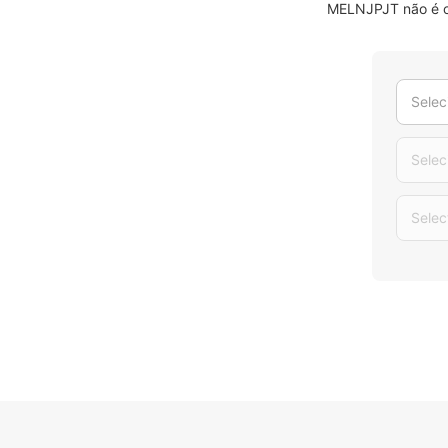
MELNJPJT não é o 
Selec
Selec
Selec