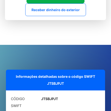
Receber dinheiro do exterior
Informações detalhadas sobre o código SWIFT
JTSBJPJT
CÓDIGO
JTSBJPJT
SWIFT