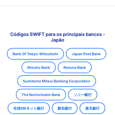
Códigos SWIFT para os principais bancos -
Japão
Bank Of Tokyo-Mitsubishi
Japan Post Bank
Mizuho Bank
Resona Bank
Sumitomo Mitsui Banking Corporation
The Norinchukin Bank
ソニー銀行
住信SBIネット銀行
新生銀行
楽天銀行