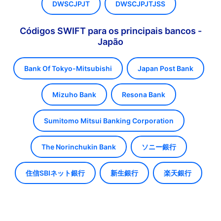
DWSCJPJT
DWSCJPJTJSS
Códigos SWIFT para os principais bancos -
Japão
Bank Of Tokyo-Mitsubishi
Japan Post Bank
Mizuho Bank
Resona Bank
Sumitomo Mitsui Banking Corporation
The Norinchukin Bank
ソニー銀行
住信SBIネット銀行
新生銀行
楽天銀行