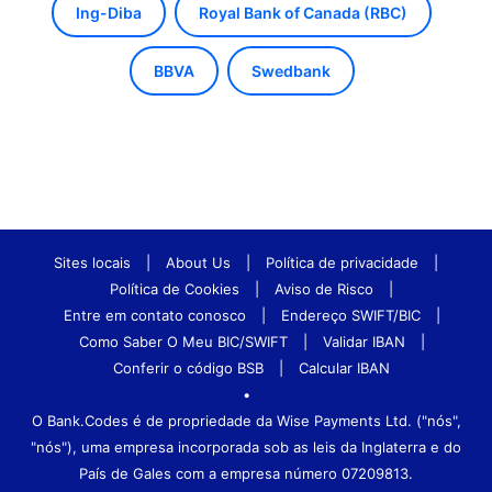
Ing-Diba
Royal Bank of Canada (RBC)
BBVA
Swedbank
Sites locais
|
About Us
|
Política de privacidade
|
Política de Cookies
|
Aviso de Risco
|
Entre em contato conosco
|
Endereço SWIFT/BIC
|
Como Saber O Meu BIC/SWIFT
|
Validar IBAN
|
Conferir o código BSB
|
Calcular IBAN
•
O Bank.Codes é de propriedade da Wise Payments Ltd. ("nós",
"nós"), uma empresa incorporada sob as leis da Inglaterra e do
País de Gales com a empresa número 07209813.