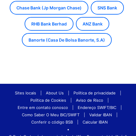
Chase Bank (Jp Morgan Chase)
SNS Bank
RHB Bank Berhad
ANZ Bank
Banorte (Casa De Bolsa Banorte, S.A)
Sites locais
|
About Us
|
Política de privacidade
|
Política de Cookies
|
Aviso de Risco
|
Entre em contato conosco
|
Endereço SWIFT/BIC
|
Como Saber O Meu BIC/SWIFT
|
Validar IBAN
|
Conferir o código BSB
|
Calcular IBAN
•