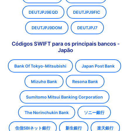
DEUTJPJ9EQD
DEUTJPJ9FIC
DEUTJPJ9DOM
DEUTJPJ7
Códigos SWIFT para os principais bancos -
Japão
Bank Of Tokyo-Mitsubishi
Japan Post Bank
Mizuho Bank
Resona Bank
Sumitomo Mitsui Banking Corporation
The Norinchukin Bank
ソニー銀行
住信SBIネット銀行
新生銀行
楽天銀行