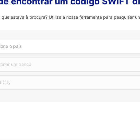
 de encontrar um código SWIFT di
que estava à procura? Utilize a nossa ferramenta para pesquisar um
ione o país
ionar um banco
t City