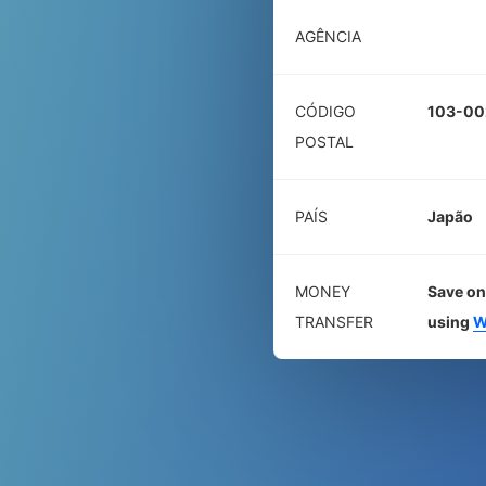
AGÊNCIA
CÓDIGO
103-00
POSTAL
PAÍS
Japão
MONEY
Save on 
TRANSFER
using
W