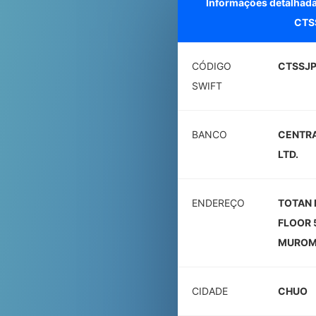
Informações detalhada
CTS
CÓDIGO
CTSSJP
SWIFT
BANCO
CENTRA
LTD.
ENDEREÇO
TOTAN 
FLOOR 
MUROM
CIDADE
CHUO