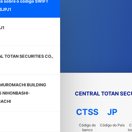
s sobre o código SWIFT
SJPJ1
J1
L TOTAN SECURITIES CO.,
MUROMACHI BUILDING
CENTRAL TOTAN SECUR
5 NIHONBASHI-
ACHI
CTSS
JP
Código do
Código do País
C
banco
lo