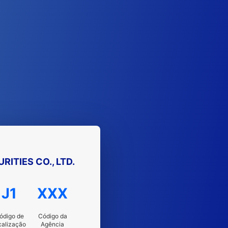
ITIES CO., LTD.
J1
XXX
ódigo de
Código da
calização
Agência