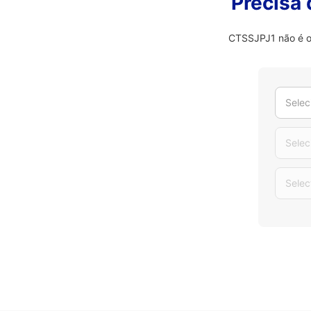
Precisa
CTSSJPJ1 não é o 
Selec
Selec
Selec