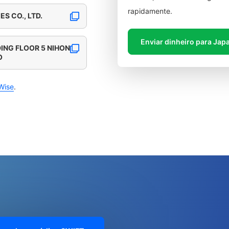
rapidamente.
S CO., LTD.
Enviar dinheiro para Jap
ING FLOOR 5 NIHON
O
Wise
.