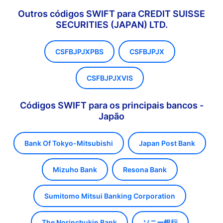
Outros códigos SWIFT para CREDIT SUISSE
SECURITIES (JAPAN) LTD.
CSFBJPJXPBS
CSFBJPJX
CSFBJPJXVIS
Códigos SWIFT para os principais bancos -
Japão
Bank Of Tokyo-Mitsubishi
Japan Post Bank
Mizuho Bank
Resona Bank
Sumitomo Mitsui Banking Corporation
The Norinchukin Bank
ソニー銀行