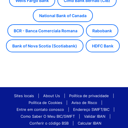
Wells Fargo Bank
Cimb Bank Berhad (CIB)
National Bank of Canada
BCR - Banca Comerciala Romana
Rabobank
Bank of Nova Scotia (Scotiabank)
HDFC Bank
Sites locais
|
About Us
|
Política de privacidade
|
Política de Cookies
|
Aviso de Risco
|
Entre em contato conosco
|
Endereço SWIFT/BIC
|
Como Saber O Meu BIC/SWIFT
|
Validar IBAN
|
Conferir o código BSB
|
Calcular IBAN