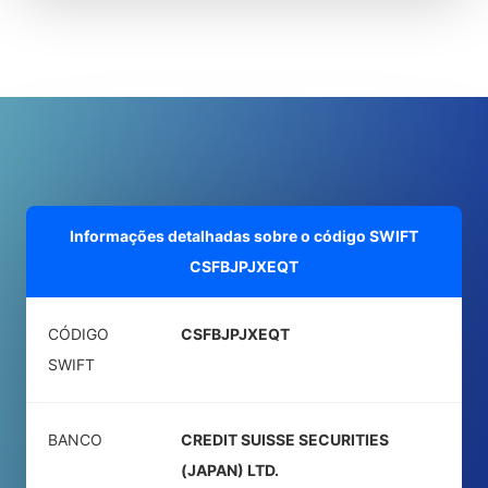
Informações detalhadas sobre o código SWIFT
CSFBJPJXEQT
CÓDIGO
CSFBJPJXEQT
SWIFT
BANCO
CREDIT SUISSE SECURITIES
(JAPAN) LTD.