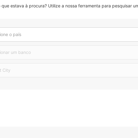
que estava à procura? Utilize a nossa ferramenta para pesquisar um
ione o país
ionar um banco
t City