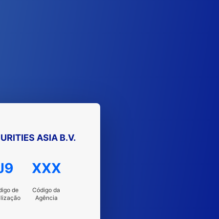
RITIES ASIA B.V.
J9
XXX
igo de
Código da
alização
Agência