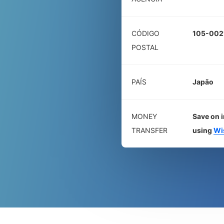
CÓDIGO
105-002
POSTAL
PAÍS
Japão
MONEY
Save on i
TRANSFER
using
Wi