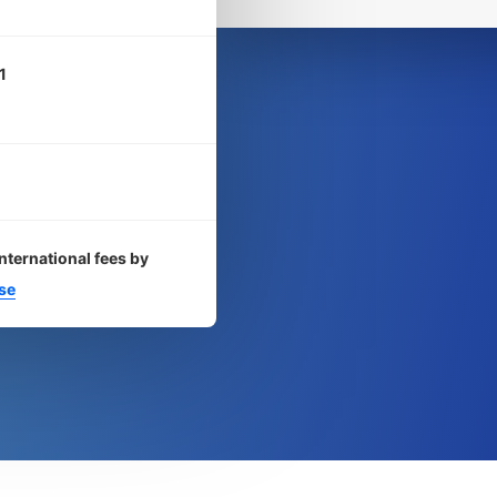
1
nternational fees by
se