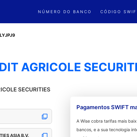
NÚMERO DO BANCO
CÓDIGO SWIF
LYJPJ9
DIT AGRICOLE SECURITI
RICOLE SECURITIES
Pagamentos SWIFT mai
A Wise cobra tarifas mais ba
bancos, e a sua tecnologia in
IES ASIA B.V.