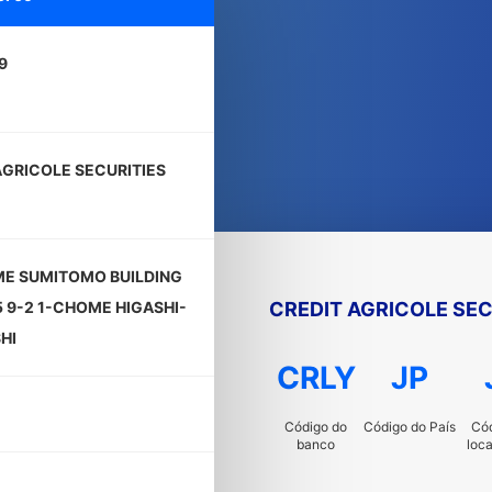
9
AGRICOLE SECURITIES
E SUMITOMO BUILDING
CREDIT AGRICOLE SECU
5 9-2 1-CHOME HIGASHI-
HI
CRLY
JP
Código do
Código do País
Cód
banco
loc