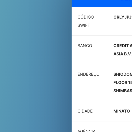
CÓDIGO
CRLYJPJ
SWIFT
BANCO
CREDIT 
ASIA B.V.
ENDEREÇO
SHIODOM
FLOOR 1
SHIMBAS
CIDADE
MINATO
AGÊNCIA