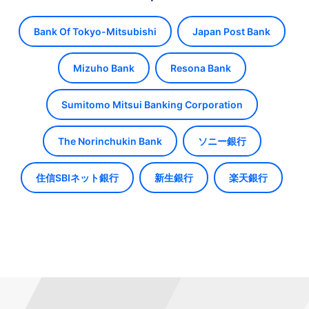
Bank Of Tokyo-Mitsubishi
Japan Post Bank
Mizuho Bank
Resona Bank
Sumitomo Mitsui Banking Corporation
The Norinchukin Bank
ソニー銀行
住信SBIネット銀行
新生銀行
楽天銀行