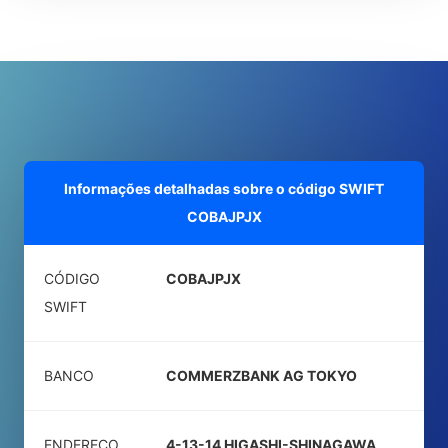
Informações detalhadas sobre o código SWIFT
COBAJPJX
CÓDIGO
COBAJPJX
SWIFT
BANCO
COMMERZBANK AG TOKYO
ENDEREÇO
4-13-14 HIGASHI-SHINAGAWA