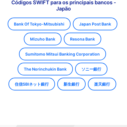
Códigos SWIFT para os principais bancos -
Japão
Bank Of Tokyo-Mitsubishi
Japan Post Bank
Mizuho Bank
Resona Bank
Sumitomo Mitsui Banking Corporation
The Norinchukin Bank
ソニー銀行
住信SBIネット銀行
新生銀行
楽天銀行