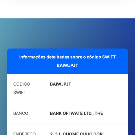
Informações detalhadas sobre o código SWIFT
BAIWJPJT
CÓDIGO
BAIWJPJT
SWIFT
BANCO
BANK OF IWATE LTD., THE
ENDEREÇO
2-3 1-CHOME CHUO DORI