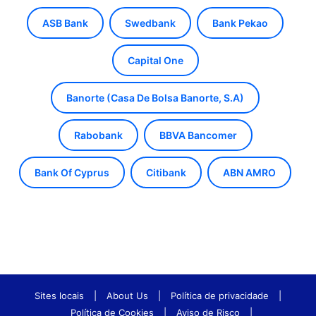
ASB Bank
Swedbank
Bank Pekao
Capital One
Banorte (Casa De Bolsa Banorte, S.A)
Rabobank
BBVA Bancomer
Bank Of Cyprus
Citibank
ABN AMRO
Sites locais
|
About Us
|
Política de privacidade
|
Política de Cookies
|
Aviso de Risco
|