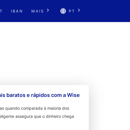
T
IBAN
MAIS
PT
s baratos e rápidos com a Wise
ixas quando comparada à maioria dos
teligente assegura que o dinheiro chega