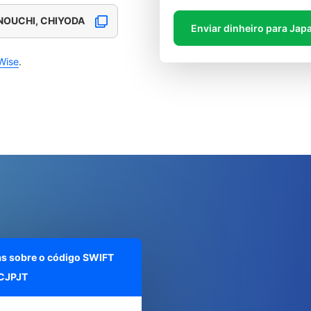
NOUCHI, CHIYODA
Enviar dinheiro para Jap
Wise
.
as sobre o código SWIFT
CJPJT