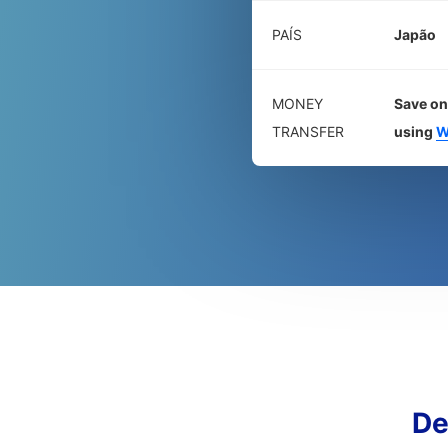
PAÍS
Japão
MONEY
Save on
TRANSFER
using
W
De