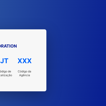
ORATION
JT
XXX
ódigo de
Código da
calização
Agência