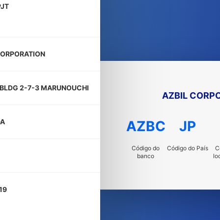
JT
CORPORATION
BLDG 2-7-3 MARUNOUCHI
AZBIL CORP
DA
AZBC
JP
Código do
Código do País
C
banco
lo
19