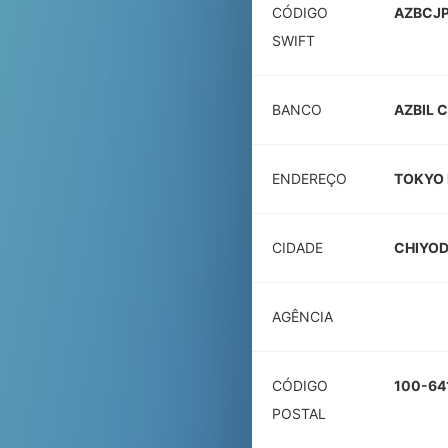
CÓDIGO
AZBCJP
SWIFT
BANCO
AZBIL 
ENDEREÇO
TOKYO 
CIDADE
CHIYO
AGÊNCIA
CÓDIGO
100-64
POSTAL