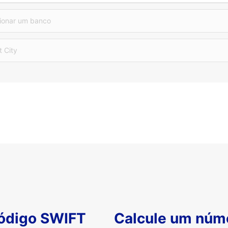
ionar um banco
t City
código SWIFT
Calcule um núm