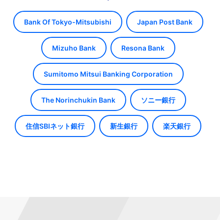
Bank Of Tokyo-Mitsubishi
Japan Post Bank
Mizuho Bank
Resona Bank
Sumitomo Mitsui Banking Corporation
The Norinchukin Bank
ソニー銀行
住信SBIネット銀行
新生銀行
楽天銀行