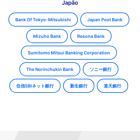
Japão
Bank Of Tokyo-Mitsubishi
Japan Post Bank
Mizuho Bank
Resona Bank
Sumitomo Mitsui Banking Corporation
The Norinchukin Bank
ソニー銀行
住信SBIネット銀行
新生銀行
楽天銀行