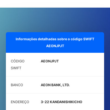
Informações detalhadas sobre o código SWIFT
AEONJPJT
CÓDIGO
AEONJPJT
SWIFT
BANCO
AEON BANK, LTD.
ENDEREÇO
3-22 KANDANISHIKICHO