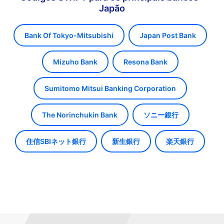
Japão
Bank Of Tokyo-Mitsubishi
Japan Post Bank
Mizuho Bank
Resona Bank
Sumitomo Mitsui Banking Corporation
The Norinchukin Bank
ソニー銀行
住信SBIネット銀行
新生銀行
楽天銀行