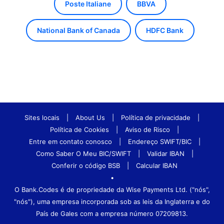
Poste Italiane
BBVA
National Bank of Canada
HDFC Bank
Sites locais
|
About Us
|
Política de privacidade
|
Política de Cookies
|
Aviso de Risco
|
Entre em contato conosco
|
Endereço SWIFT/BIC
|
Como Saber O Meu BIC/SWIFT
|
Validar IBAN
|
Conferir o código BSB
|
Calcular IBAN
•
O Bank.Codes é de propriedade da Wise Payments Ltd. ("nós",
"nós"), uma empresa incorporada sob as leis da Inglaterra e do
País de Gales com a empresa número 07209813.