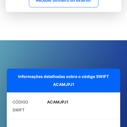
Receber dinheiro do exterior
Informações detalhadas sobre o código SWIFT
ACAMJPJ1
CÓDIGO
ACAMJPJ1
SWIFT