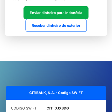
Enviar dinheiro para Indonésia
Receber dinheiro do exterior
CITIBANK, N.A. - Código SWIFT
CÓDIGO SWIFT
CITIIDJXBDG