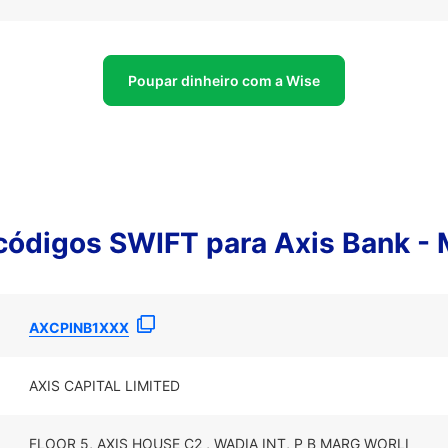
Poupar dinheiro com a Wise
códigos SWIFT para Axis Bank 
AXCPINB1XXX
AXIS CAPITAL LIMITED
FLOOR 5, AXIS HOUSE C2 , WADIA INT, P B MARG WORLI