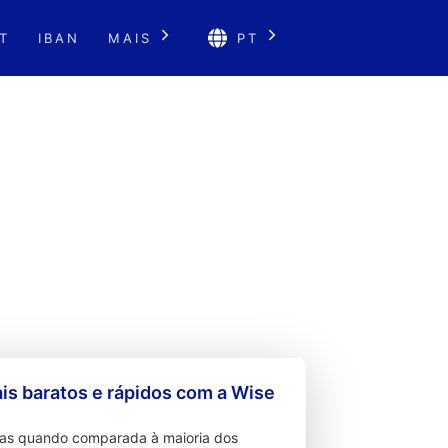
T
IBAN
MAIS
PT
s baratos e rápidos com a Wise
ixas quando comparada à maioria dos