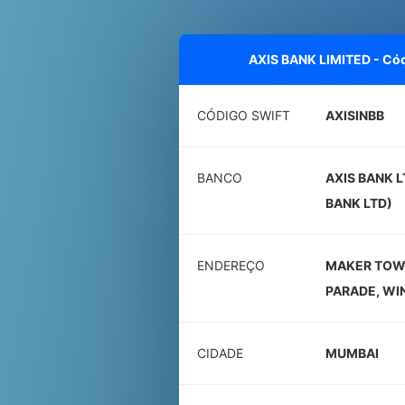
AXIS BANK LIMITED - Có
CÓDIGO SWIFT
AXISINBB
BANCO
AXIS BANK 
BANK LTD)
ENDEREÇO
MAKER TOWE
PARADE, WI
CIDADE
MUMBAI