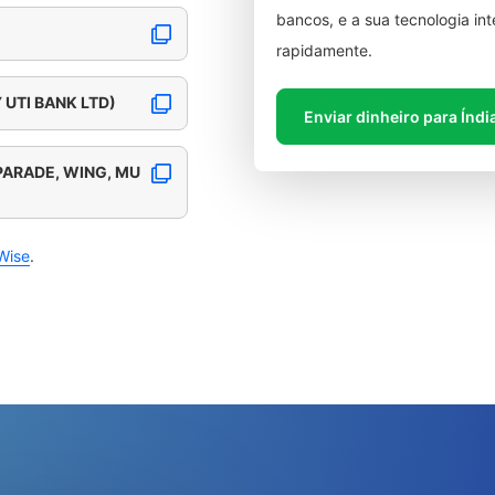
bancos, e a sua tecnologia in
rapidamente.
 UTI BANK LTD)
Enviar dinheiro para Índi
PARADE, WING, MU
Wise
.