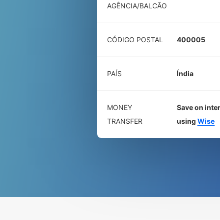
AGÊNCIA/BALCÃO
CÓDIGO POSTAL
400005
PAÍS
Índia
MONEY
Save on inte
TRANSFER
using
Wise