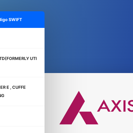
digo SWIFT
LTD(FORMERLY UTI
R E , CUFFE
NG