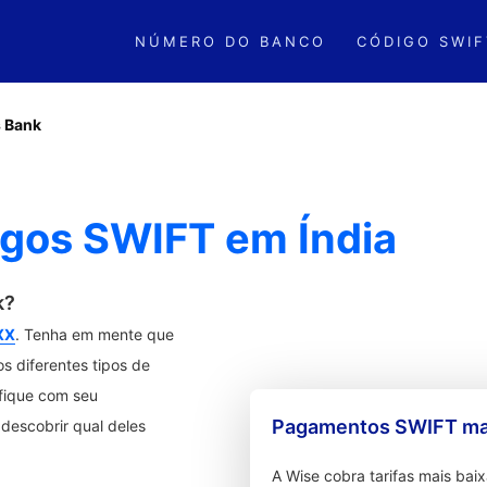
NÚMERO DO BANCO
CÓDIGO SWIF
s Bank
igos SWIFT em Índia
k?
XX
. Tenha em mente que
s diferentes tipos de
ifique com seu
Pagamentos SWIFT mai
descobrir qual deles
A Wise cobra tarifas mais ba