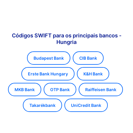
Códigos SWIFT para os principais bancos -
Hungria
Budapest Bank
CIB Bank
Erste Bank Hungary
K&H Bank
MKB Bank
OTP Bank
Raiffeisen Bank
Takarékbank
UniCredit Bank