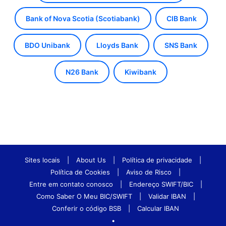
Bank of Nova Scotia (Scotiabank)
CIB Bank
BDO Unibank
Lloyds Bank
SNS Bank
N26 Bank
Kiwibank
Sites locais
|
About Us
|
Política de privacidade
|
Política de Cookies
|
Aviso de Risco
|
Entre em contato conosco
|
Endereço SWIFT/BIC
|
Como Saber O Meu BIC/SWIFT
|
Validar IBAN
|
Conferir o código BSB
|
Calcular IBAN
•