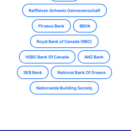
Raiffeisen Schweiz Genossenschaft
Piraeus Bank
BBVA
Royal Bank of Canada (RBC)
HSBC Bank Of Canada
ANZ Bank
SEB Bank
National Bank Of Greece
Nationwide Building Society