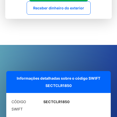
Receber dinheiro do exterior
Informações detalhadas sobre o código SWIFT
SECTCLR1850
CÓDIGO
SECTCLR1850
SWIFT