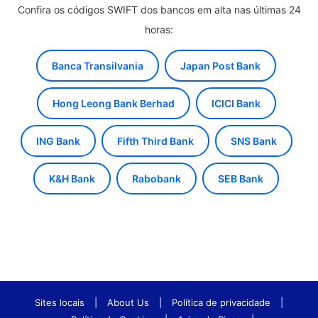
Confira os códigos SWIFT dos bancos em alta nas últimas 24
horas:
Banca Transilvania
Japan Post Bank
Hong Leong Bank Berhad
ICICI Bank
ING Bank
Fifth Third Bank
SNS Bank
K&H Bank
Rabobank
SEB Bank
Sites locais
|
About Us
|
Política de privacidade
|