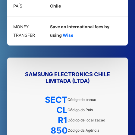
PAÍS
Chile
MONEY
Save on international fees by
TRANSFER
using
Wise
SAMSUNG ELECTRONICS CHILE
LIMITADA (LTDA)
SECT
Código do banco
CL
Código do País
R1
Código de localização
850
Código da Agência