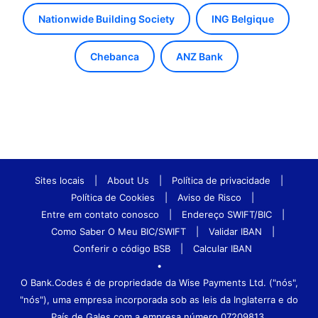
Nationwide Building Society
ING Belgique
Chebanca
ANZ Bank
Sites locais
|
About Us
|
Política de privacidade
|
Política de Cookies
|
Aviso de Risco
|
Entre em contato conosco
|
Endereço SWIFT/BIC
|
Como Saber O Meu BIC/SWIFT
|
Validar IBAN
|
Conferir o código BSB
|
Calcular IBAN
•
O Bank.Codes é de propriedade da Wise Payments Ltd. ("nós",
"nós"), uma empresa incorporada sob as leis da Inglaterra e do
País de Gales com a empresa número 07209813.