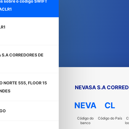
as sobre o código SWIFT
ACLR1
LR1
 S.A CORREDORES DE
O NORTE 555, FLOOR 15
NEVASA S.A CORRED
NDES
NEVA
CL
AGO
Código do
Código do País
C
banco
lo