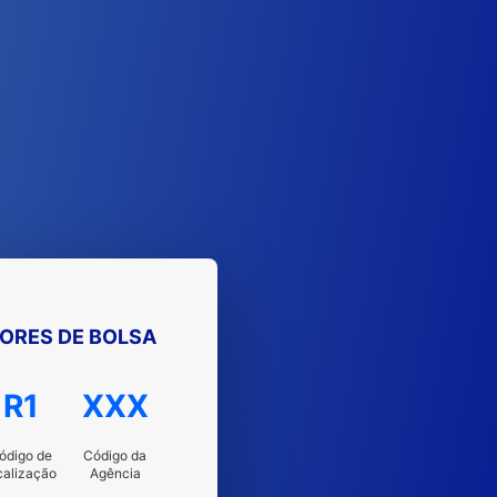
ORES DE BOLSA
R1
XXX
ódigo de
Código da
calização
Agência