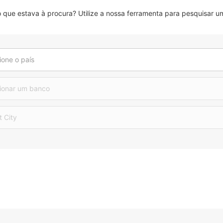
que estava à procura? Utilize a nossa ferramenta para pesquisar um
ione o país
ionar um banco
t City