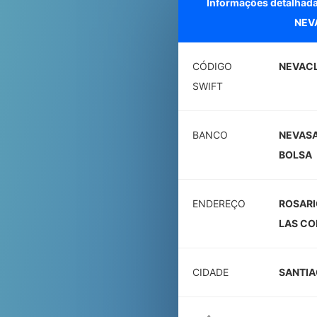
Informações detalhad
NEV
CÓDIGO
NEVAC
SWIFT
BANCO
NEVASA
BOLSA
ENDEREÇO
ROSARI
LAS CO
CIDADE
SANTI