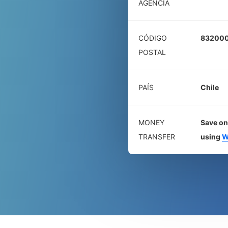
AGÊNCIA
CÓDIGO
83200
POSTAL
PAÍS
Chile
MONEY
Save on
TRANSFER
using
W