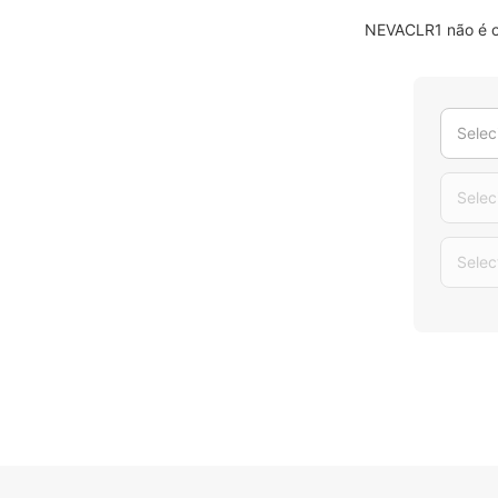
NEVACLR1 não é o 
Selec
Selec
Selec