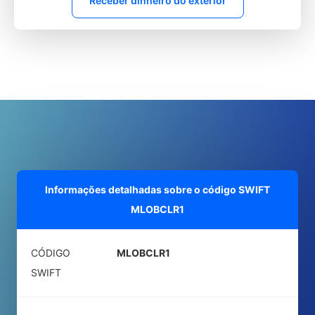
Receber dinheiro do exterior
Informações detalhadas sobre o código SWIFT
MLOBCLR1
CÓDIGO
MLOBCLR1
SWIFT