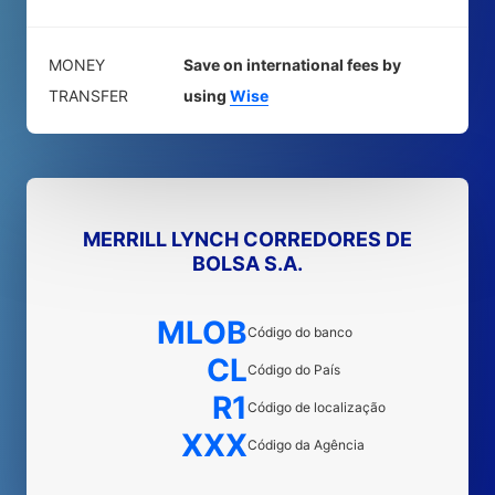
MONEY
Save on international fees by
TRANSFER
using
Wise
MERRILL LYNCH CORREDORES DE
BOLSA S.A.
MLOB
Código do banco
CL
Código do País
R1
Código de localização
XXX
Código da Agência