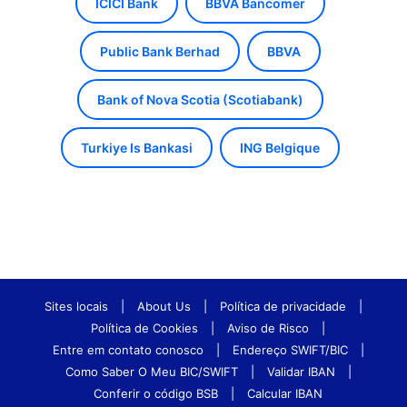
ICICI Bank
BBVA Bancomer
Public Bank Berhad
BBVA
Bank of Nova Scotia (Scotiabank)
Turkiye Is Bankasi
ING Belgique
Sites locais
|
About Us
|
Política de privacidade
|
Política de Cookies
|
Aviso de Risco
|
Entre em contato conosco
|
Endereço SWIFT/BIC
|
Como Saber O Meu BIC/SWIFT
|
Validar IBAN
|
Conferir o código BSB
|
Calcular IBAN