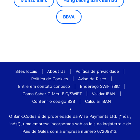
Monzo Bank
Hong Leong Bank Berhad
BBVA
Sites locais
|
About Us
|
Política de privacidade
|
Política de Cookies
|
Aviso de Risco
|
Entre em contato conosco
|
Endereço SWIFT/BIC
|
Como Saber O Meu BIC/SWIFT
|
Validar IBAN
|
Conferir o código BSB
|
Calcular IBAN
•
O Bank.Codes é de propriedade da Wise Payments Ltd. ("nós",
"nós"), uma empresa incorporada sob as leis da Inglaterra e do
País de Gales com a empresa número 07209813.