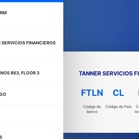
LRM
 SERVICIOS FINANCIEROS
TANNER SERVICIOS F
NOS 863, FLOOR 3
FTLN
CL
AGO
Código do
Código do País
C
banco
lo
6