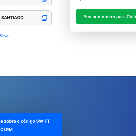
Enviar dinheiro para Chil
, SANTIAGO
Wise
.
as sobre o código SWIFT
NCLRM