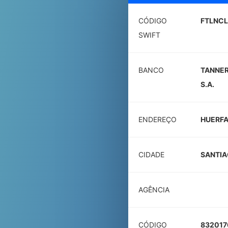
CÓDIGO
FTLNC
SWIFT
BANCO
TANNER
S.A.
ENDEREÇO
HUERFA
CIDADE
SANTI
AGÊNCIA
CÓDIGO
832017