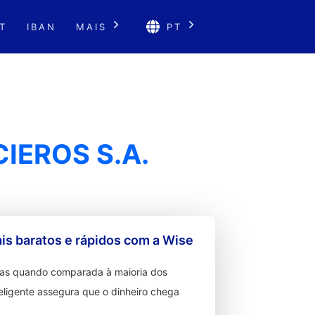
T
IBAN
MAIS
PT
IEROS S.A.
s baratos e rápidos com a Wise
ixas quando comparada à maioria dos
teligente assegura que o dinheiro chega