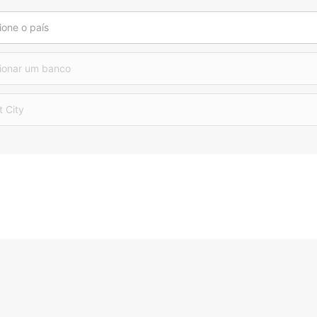
ione o país
ionar um banco
t City