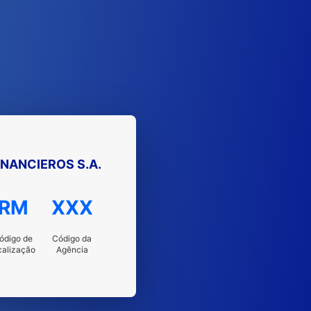
INANCIEROS S.A.
RM
XXX
ódigo de
Código da
calização
Agência