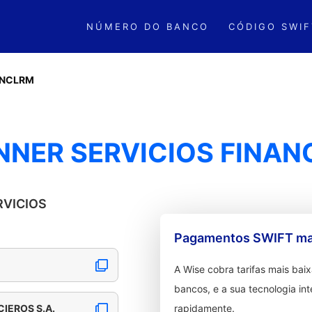
NÚMERO DO BANCO
CÓDIGO SWIF
LNCLRM
NNER SERVICIOS FINANC
RVICIOS
Pagamentos SWIFT mai
A Wise cobra tarifas mais ba
bancos, e a sua tecnologia in
IEROS S.A.
rapidamente.