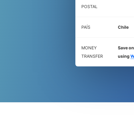
POSTAL
PAÍS
Chile
MONEY
Save on
TRANSFER
using
W