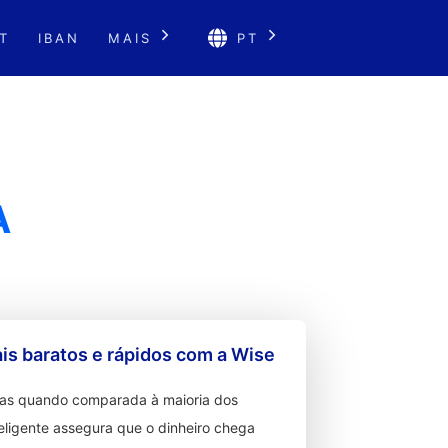
T
IBAN
MAIS
PT
A
s baratos e rápidos com a Wise
ixas quando comparada à maioria dos
teligente assegura que o dinheiro chega