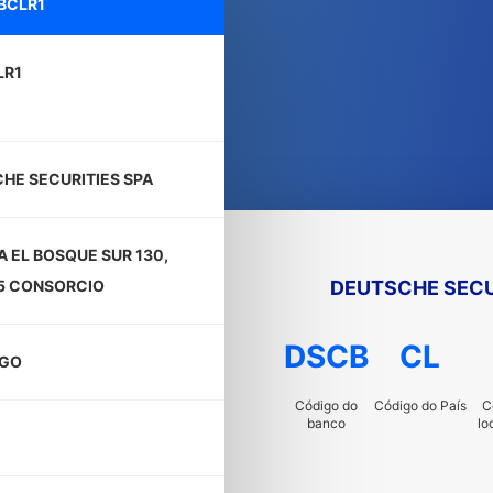
BCLR1
LR1
HE SECURITIES SPA
A EL BOSQUE SUR 130,
DEUTSCHE SECU
5 CONSORCIO
DSCB
CL
AGO
Código do
Código do País
C
banco
lo