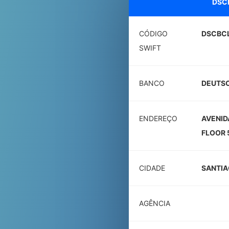
DSC
CÓDIGO
DSCBC
SWIFT
BANCO
DEUTSC
ENDEREÇO
AVENID
FLOOR 
CIDADE
SANTI
AGÊNCIA