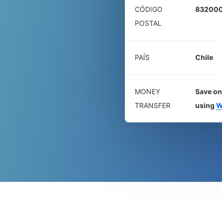
CÓDIGO
83200
POSTAL
PAÍS
Chile
MONEY
Save on
TRANSFER
using
W