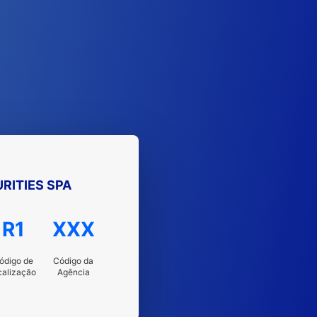
RITIES SPA
R1
XXX
ódigo de
Código da
calização
Agência