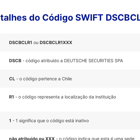
talhes do Código SWIFT DSCBC
DSCBCLR1
ou
DSCBCLR1XXX
DSCB
- código atribuído a DEUTSCHE SECURITIES SPA
CL
- o código pertence a Chile
R1
- o código representa a localização da instituição
1
- 1 significa que o código está inativo
não atribuído ou XXX
- o código indica que esta é uma sede