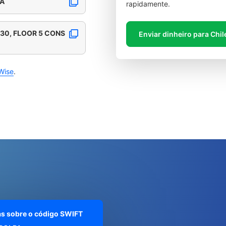
PA
rapidamente.
130, FLOOR 5 CONS
Enviar dinheiro para Chil
Wise
.
as sobre o código SWIFT