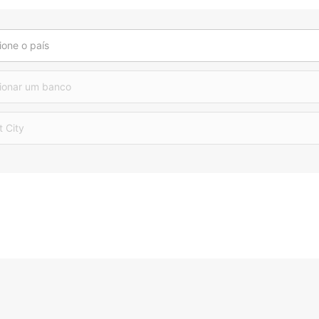
ione o país
ionar um banco
t City