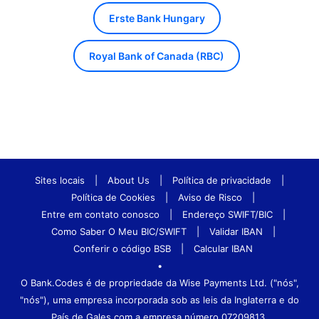
Erste Bank Hungary
Royal Bank of Canada (RBC)
Sites locais
|
About Us
|
Política de privacidade
|
Política de Cookies
|
Aviso de Risco
|
Entre em contato conosco
|
Endereço SWIFT/BIC
|
Como Saber O Meu BIC/SWIFT
|
Validar IBAN
|
Conferir o código BSB
|
Calcular IBAN
•
O Bank.Codes é de propriedade da Wise Payments Ltd. ("nós",
"nós"), uma empresa incorporada sob as leis da Inglaterra e do
País de Gales com a empresa número 07209813.