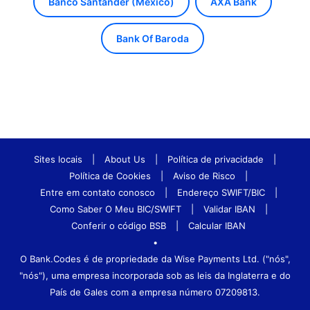
Banco Santander (Mexico)
AXA Bank
Bank Of Baroda
Sites locais
|
About Us
|
Política de privacidade
|
Política de Cookies
|
Aviso de Risco
|
Entre em contato conosco
|
Endereço SWIFT/BIC
|
Como Saber O Meu BIC/SWIFT
|
Validar IBAN
|
Conferir o código BSB
|
Calcular IBAN
•
O Bank.Codes é de propriedade da Wise Payments Ltd. ("nós",
"nós"), uma empresa incorporada sob as leis da Inglaterra e do
País de Gales com a empresa número 07209813.