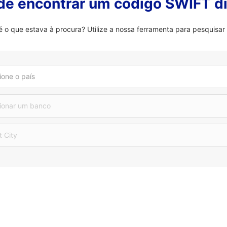
 de encontrar um código SWIFT di
 que estava à procura? Utilize a nossa ferramenta para pesquisar 
ione o país
ionar um banco
t City