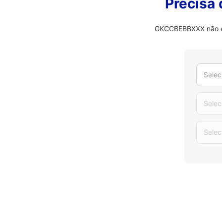
Precisa
GKCCBEBBXXX não é o
Selec
Selec
Selec