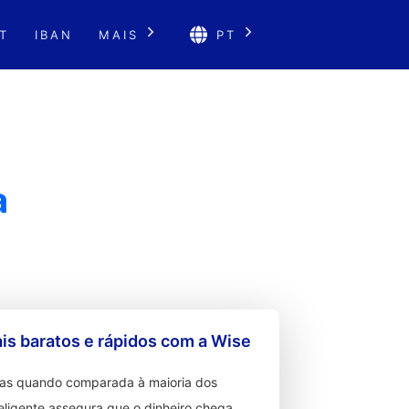
T
IBAN
MAIS
PT
a
s baratos e rápidos com a Wise
ixas quando comparada à maioria dos
teligente assegura que o dinheiro chega