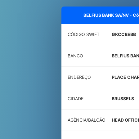
BELFIUS BANK SA/NV - C
CÓDIGO SWIFT
GKCCBEBB
BANCO
BELFIUS BA
ENDEREÇO
PLACE CHAR
CIDADE
BRUSSELS
AGÊNCIA/BALCÃO
HEAD OFFIC