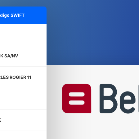
ódigo SWIFT
NK SA/NV
LES ROGIER 11
E