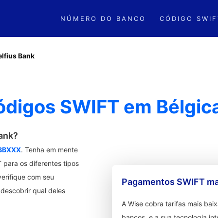
NÚMERO DO BANCO
CÓDIGO SWIF
elfius Bank
Códigos SWIFT em Bélgic
Bank?
BBXXX
. Tenha em mente
 para os diferentes tipos
verifique com seu
Pagamentos SWIFT mai
descobrir qual deles
A Wise cobra tarifas mais ba
bancos, e a sua tecnologia in