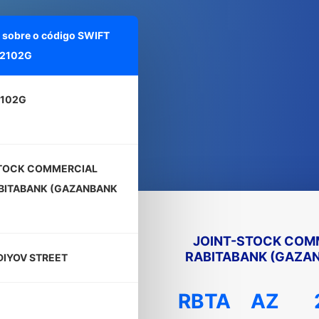
 sobre o código SWIFT
2102G
2102G
TOCK COMMERCIAL
BITABANK (GAZANBANK
)
JOINT-STOCK COM
RABITABANK (GAZA
DIYOV STREET
RBTA
AZ