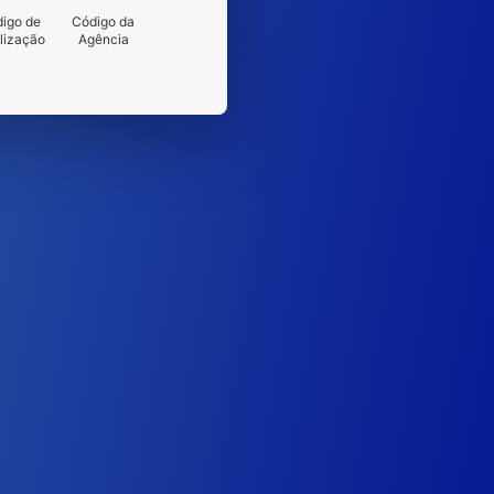
igo de
Código da
lização
Agência