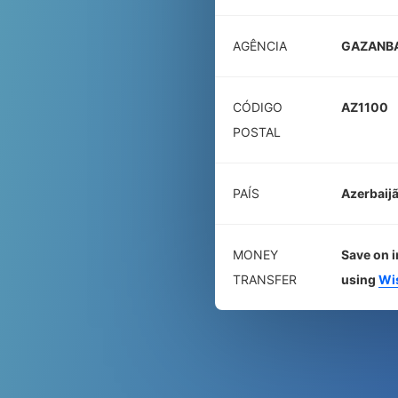
AGÊNCIA
GAZANB
CÓDIGO
AZ1100
POSTAL
PAÍS
Azerbaij
MONEY
Save on i
TRANSFER
using
Wi