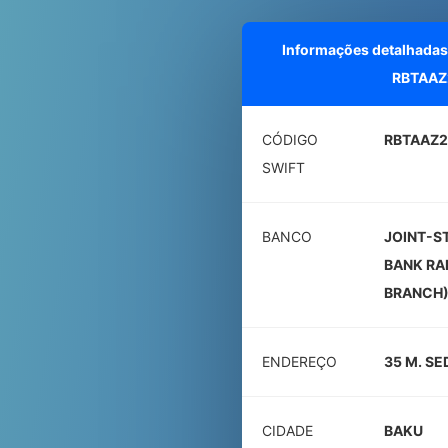
Informações detalhadas
RBTAAZ
CÓDIGO
RBTAAZ
SWIFT
BANCO
JOINT-S
BANK RA
BRANCH
ENDEREÇO
35 M. SE
CIDADE
BAKU