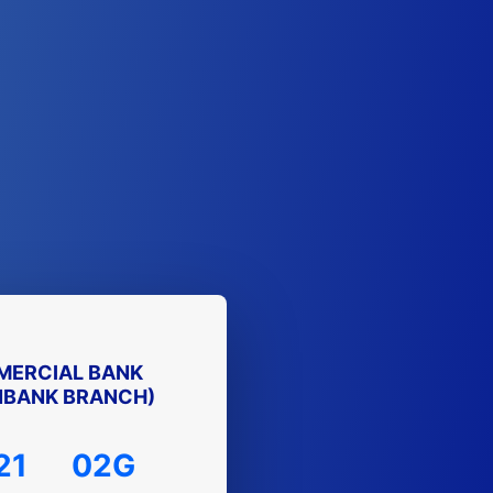
MERCIAL BANK
NBANK BRANCH)
21
02G