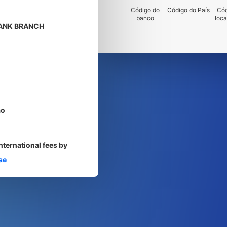
Código do
Código do País
Cód
banco
loca
ANK BRANCH
ão
nternational fees by
se