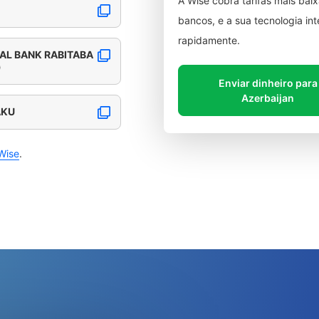
A Wise cobra tarifas mais ba
bancos, e a sua tecnologia in
rapidamente.
L BANK RABITABA
)
Enviar dinheiro para
Azerbaijan
AKU
Wise
.