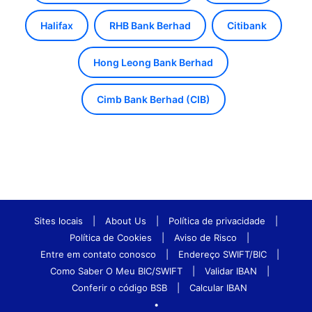
Halifax
RHB Bank Berhad
Citibank
Hong Leong Bank Berhad
Cimb Bank Berhad (CIB)
Sites locais
|
About Us
|
Política de privacidade
|
Política de Cookies
|
Aviso de Risco
|
Entre em contato conosco
|
Endereço SWIFT/BIC
|
Como Saber O Meu BIC/SWIFT
|
Validar IBAN
|
Conferir o código BSB
|
Calcular IBAN
•